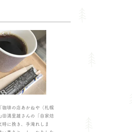
珈琲の店あかねや（札幌
山田満里雄さんの「自家焙
文時に挽き、手淹れしま