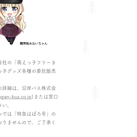
​問寒別あおいちゃん
社の「萌えっ子フリーき
っ子グッズ各種の委託販売
詳細は、沿岸バス株式会
gan-bus.co.jp
)または窓口
さい。
では「特急はぼろ号」の
おりませんので、ご了承く