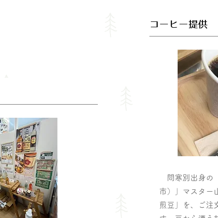
コーヒー提供
問寒別出身の「
市）」マスター
煎豆」を、ご注