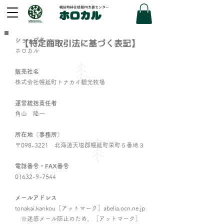
幌延町移住情報PR支援センター
ホロカル
​
ショップ名
【特定商取引法に基づく表記】
ホロカル
販売社名
株式会社幌延町トナカイ観光牧場
運営統括責任者
角山 隆一
所在地（事務所）
〒098-3221 北海道天塩郡幌延町栄町５番地３
電話番号・FAX番号
01632-9-7544
メールアドレス
tonakai.kankou［アットマーク］abelia.ocn.ne.jp
※迷惑メール防止のため、［アットマーク］