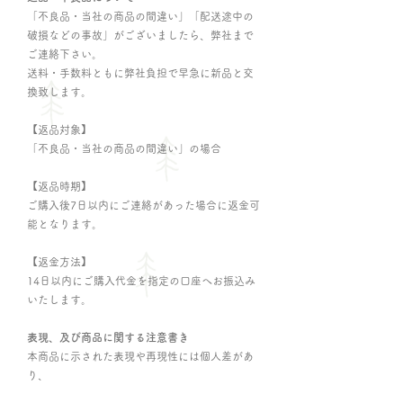
「不良品・当社の商品の間違い」「配送途中の
破損などの事故」
がございましたら、弊社まで
ご連絡下さい。
送料・手数料ともに弊社負担で早急に新品と交
換致します。
【返品対象】
「不良品・当社の商品の間違い」の場合
【返品時期】
ご購入後7日以内にご連絡があった場合に返金可
能となります。
【返金方法】
14日以内にご購入代金を指定の口座へお振込み
いたします。
表現、及び商品に関する注意書き
本商品に示された表現や再現性には個人差があ
り、
必ずしも利益や効果を保証したものではござい