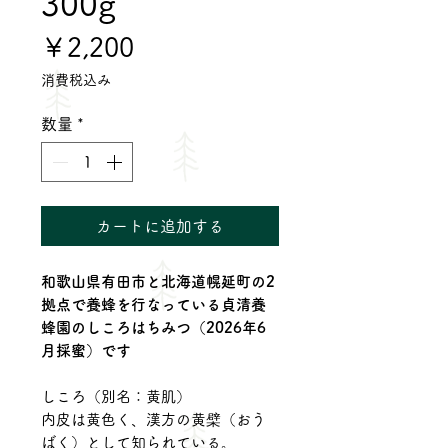
300g
価
￥2,200
格
消費税込み
数量
*
カートに追加する
和歌山県有田市と北海道幌延町の2
拠点で養蜂を行なっている貞清養
蜂園のしころはちみつ（2026年6
月採蜜）です
しころ（別名：黄肌）
内皮は黄色く、漢方の黄檗（おう
ばく）として知られている。