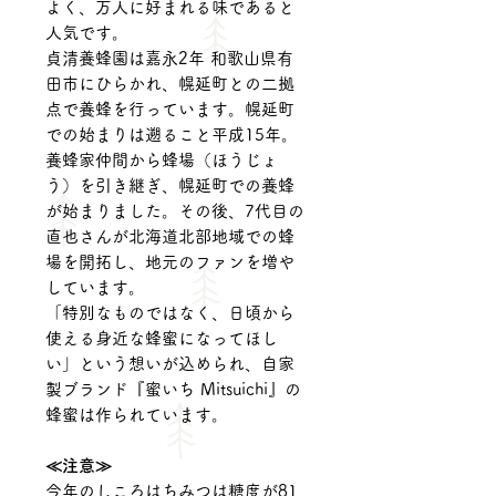
よく、万人に好まれる味であると
人気です。
貞清養蜂園は嘉永2年 和歌山県有
田市にひらかれ、幌延町との二拠
点で養蜂を行っています。幌延町
での始まりは遡ること平成15年。
養蜂家仲間から蜂場（ほうじょ
う）を引き継ぎ、幌延町での養蜂
が始まりました。その後、7代目の
直也さんが北海道北部地域での蜂
場を開拓し、地元のファンを増や
しています。
「特別なものではなく、日頃から
使える身近な蜂蜜になってほし
い」という想いが込められ、自家
製ブランド『蜜いち Mitsuichi』の
蜂蜜は作られています。
≪注意≫
今年のしころはちみつは糖度が81