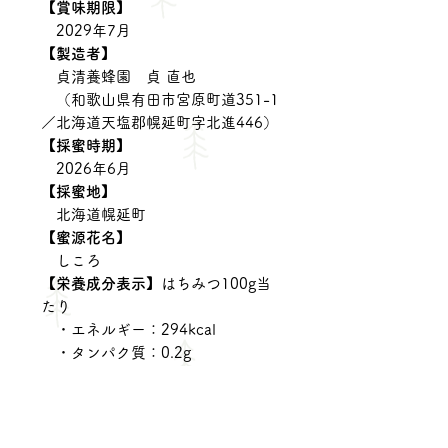
【賞味期限】
2029年7月
【製造者】
貞清養蜂園 貞 直也
（和歌山県有田市宮原町道351-1
／北海道天塩郡幌延町字北進446）
【採蜜時期】
2026年6月
【採蜜地】
北海道幌延町
【蜜源花名】
しころ
【栄養成分表示】
はちみつ100g当
たり
・エネルギー：294kcal
・タンパク質：0.2g
・脂質：0g
・炭水化物：79.7g
・食塩相当量：0mg
【注意事項】